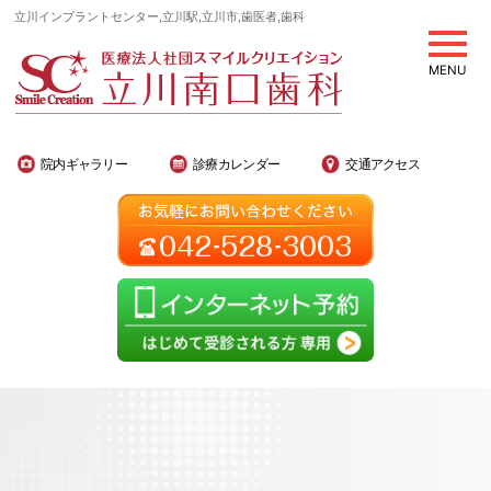
立川インプラントセンター,立川駅,立川市,歯医者,歯科
MENU
院内ギャラリー
診療カレンダー
交通アクセス