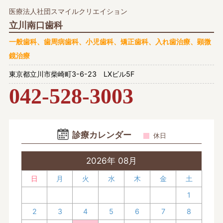
医療法人社団スマイルクリエイション
立川南口歯科
一般歯科、歯周病歯科、小児歯科、矯正歯科、入れ歯治療、顕微
鏡治療
東京都立川市柴崎町3-6-23 LXビル5F
042-528-3003
診療カレンダー
休日
2026年 08月
日
月
火
水
木
金
土
1
2
3
4
5
6
7
8