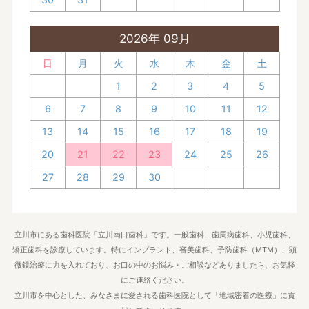
2026年 09月
日
月
火
水
木
金
土
1
2
3
4
5
6
7
8
9
10
11
12
13
14
15
16
17
18
19
20
21
22
23
24
25
26
27
28
29
30
立川市にある歯科医院「立川南口歯科」です。一般歯科、歯周病歯科、小児歯科、
矯正歯科を診療しています。特にインプラント、審美歯科、予防歯科（MTM）、顕
微鏡治療に力を入れており、お口の中のお悩み・ご相談などありましたら、お気軽
にご連絡ください。
立川市を中心とした、みなさまに愛される歯科医院として「地域密着の医療」に貢