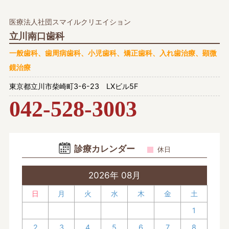
医療法人社団スマイルクリエイション
立川南口歯科
一般歯科、歯周病歯科、小児歯科、矯正歯科、入れ歯治療、顕微
鏡治療
東京都立川市柴崎町3-6-23 LXビル5F
042-528-3003
診療カレンダー
休日
2026年 08月
日
月
火
水
木
金
土
1
2
3
4
5
6
7
8